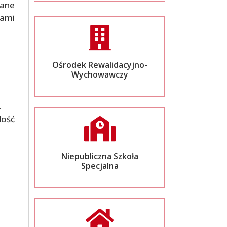
wane
iami
Ośrodek Rewalidacyjno-
Wychowawczy
.
dość
Niepubliczna Szkoła
Specjalna