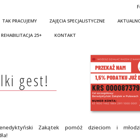
F
TAK PRACUJEMY
ZAJĘCIA SPECJALISTYCZNE
AKTUALNO
REHABILITACJA 25+
KONTAKT
lki gest!
enedyktyński Zakątek pomóż dzieciom i młodzi
ła!