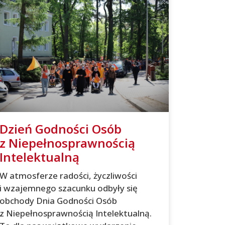
Dzień Godności Osób
z Niepełnosprawnością
Intelektualną
W atmosferze radości, życzliwości
i wzajemnego szacunku odbyły się
obchody Dnia Godności Osób
z Niepełnosprawnością Intelektualną.