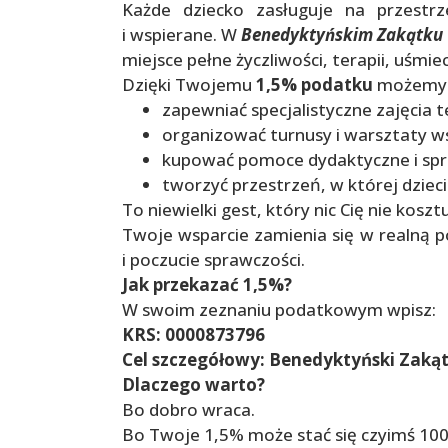
Każde dziecko zasługuje na przestr
i wspierane. W
Benedyktyńskim Zakątku
miejsce pełne życzliwości, terapii, uśmi
Dzięki Twojemu
1,5% podatku
możemy
zapewniać specjalistyczne zajęcia 
organizować turnusy i warsztaty w
kupować pomoce dydaktyczne i sprz
tworzyć przestrzeń, w której dzieci
To niewielki gest, który nic Cię nie kos
Twoje wsparcie zamienia się w realną 
i poczucie sprawczości.
Jak przekazać 1,5%?
W swoim zeznaniu podatkowym wpisz:
KRS: 0000873796
Cel szczegółowy: Benedyktyński Zaką
Dlaczego warto?
Bo dobro wraca.
Bo Twoje 1,5% może stać się czyimś 100