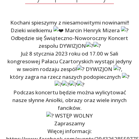
Kochani spieszymy z niesamowitymi nowinami!!
Dzieki wielkiemu
Marcin Henryk Mizera
Odbędzie się
Świąteczno-Noworoczny Koncert
zespołu DYWIZJON
Już 8 stycznia 2023 roku od 17.00 w Sali
kongresowej Pałacu Czartoryskich wystąpi jedyny
w swoim rodzaju zespół
DYWIZJON
,
który zagra na rzecz naszych podopiecznych
Podczas koncertu będzie można wylicytować
nasze słynne Aniołki, obrazy oraz wiele innych
fancików.
WSTĘP WOLNY
Zapraszamy
Więcej informacji:
https://www.facebook.com/events/29432628559775