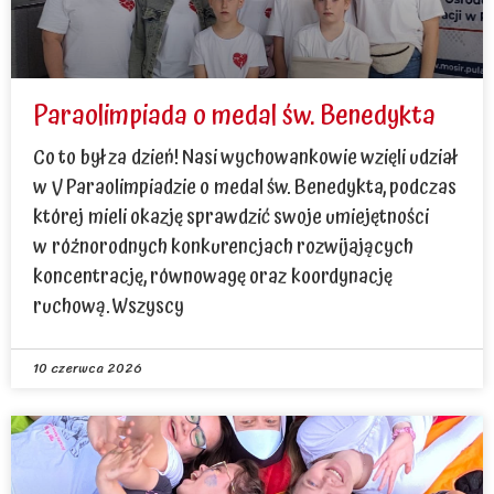
Paraolimpiada o medal św. Benedykta
Co to był za dzień! Nasi wychowankowie wzięli udział
w V Paraolimpiadzie o medal św. Benedykta, podczas
której mieli okazję sprawdzić swoje umiejętności
w różnorodnych konkurencjach rozwijających
koncentrację, równowagę oraz koordynację
ruchową. Wszyscy
10 czerwca 2026