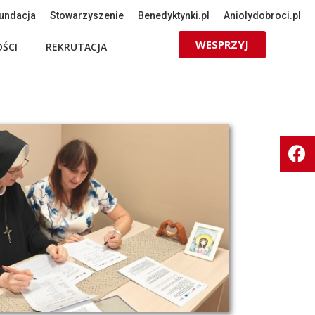
undacja
Stowarzyszenie
Benedyktynki.pl
Aniolydobroci.pl
WESPRZYJ
ŚCI
REKRUTACJA