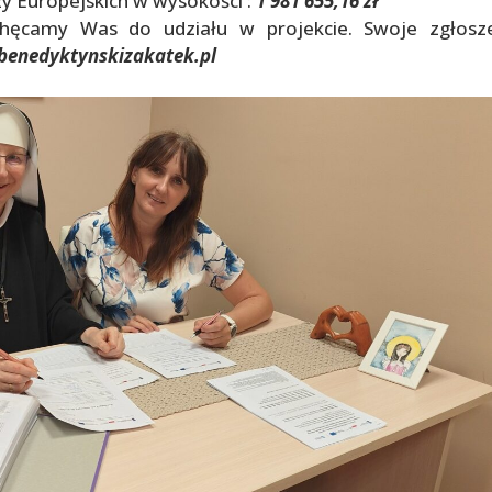
y Europejskich w wysokości :
1 981 655,16 zł
chęcamy Was do udziału w projekcie. Swoje zgłosz
benedyktynskizakatek.pl