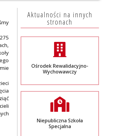
Aktualności na innych
stronach
eśmy
 275
ch,
koły
tego
Ośrodek Rewalidacyjno-
emie
Wychowawczy
ieci
ęcia
ziąć
ieli
nych
Niepubliczna Szkoła
Specjalna