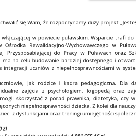
ochwalić się Wam, że rozpoczynamy duży projekt „Jest
włączającej w powiecie puławskim. Wsparcie trafi do
w Ośrodka Rewalidacyjno-Wychowawczego w Puława
nej Przysposabiającej do Pracy w Puławach oraz Sz
 ma na celu budowanie bardziej dostępnego i otwar
s integracji uczniów z niepełnosprawnościami w syst
zniowie, jak rodzice i kadra pedagogiczna. Dla dz
widualne zajęcia z psychologiem, logopedą oraz zaj
mogli skorzystać z porad prawnika, dietetyka, czy w
conych niepełnosprawności dziecka. Z kolei dla nauczyc
zieci z dysfunkcjami oraz treningi umiejętności społecz
0 zł