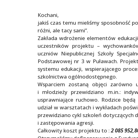
Kochani,
jakiś czas temu mieliśmy sposobność p
różni, ale tacy sami”.
Zakłada wdrożenie elementów edukacji 
uczestników projektu – wychowankó
uczniów Niepublicznej Szkoły Specjal
Podstawowej nr 3 w Puławach. Projekt
systemu edukacji, wspierającego proce
szkolnictwa ogólnodostępnego.
Wsparciem zostaną objęci zarówno uc
i młodzieży przewidziano m.in.: indy
usprawniające ruchowo. Rodzice będą 
udział w warsztatach i wykładach poświę
przewidziano cykl szkoleń dotyczących d
i zastępowania agresji.
Całkowity koszt projektu to :
2 085 952,8